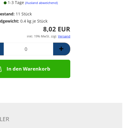
1-3 Tage
Poolpumpen für
Messing Frostschutzregner
PE Rückschlagventil
(Ausland abweichend)
Schwimmbäder –
Mess. Y-Schmutzfänger
estand:
11
Stück
Filterpumpen für
Poolanlagen
dgewicht:
0.4
kg je Stück
Komplettsets für
8,02 EUR
Skimmerbecken | Kulano
inkl. 19% MwSt. zzgl.
Versand
Pooltechnik
Dosieranlagen &
Salzelektrolyseanlagen für
Pools und
Wasseraufbereitung
In den Warenkorb
Schalstein-Poolsysteme
Aufrollvorrichtungen
Schwimmbadfolien
Praher PVC- Kugelhähne, IGB
PVC-Fittinge,
Rückschlagklappen
LER