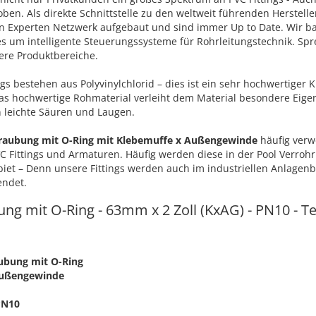
ben. Als direkte Schnittstelle zu den weltweit führenden Herstell
in Experten Netzwerk aufgebaut und sind immer Up to Date. Wir b
s um intelligente Steuerungssysteme für Rohrleitungstechnik. Spr
ere Produktbereiche.
gs bestehen aus Polyvinylchlorid – dies ist ein sehr hochwertiger 
 hochwertige Rohmaterial verleiht dem Material besondere Eigen
 leichte Säuren und Laugen.
hraubung mit O-Ring mit Klebemuffe x Außengewinde
häufig verwe
C Fittings und Armaturen. Häufig werden diese in der Pool Verrohr
ebiet – Denn unsere Fittings werden auch im industriellen Anlagen
endet.
ng mit O-Ring - 63mm x 2 Zoll (KxAG) - PN10 - T
ubung mit O-Ring
Außengewinde
PN10