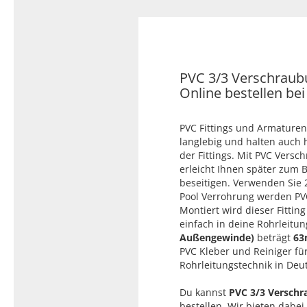
Typ 23B/308
Edelstahl Rohrnippel, Typ
PVC Kleber
23/310
PVC Reiniger
Dichtungsmaterial
PVC 3/3 Verschraubu
Online bestellen be
Dichtungsmaterial - Natürlich
PVC Fittings und Armaturen
dichten (NEO Fermit +
langlebig und halten auch
Hanf/Flachs)
der Fittings. Mit PVC Vers
Dichtungsmaterial -
erleicht Ihnen später zum B
Industrielle
beseitigen. Verwenden Sie
Gewindedichtmittel
Pool Verrohrung werden PV
Montiert wird dieser Fittin
einfach in deine Rohrleitu
Außengewinde)
beträgt
63
PVC Kleber und Reiniger für
Rohrleitungstechnik in Deu
Du kannst
PVC 3/3 Verschr
bestellen. Wir bieten dabei