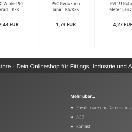
C Winkel 90
PVC Reduktion
PVC-U Rohr
Grad - KxK
lang - KS/KxK
Meter Läng
(63mm x
(75/63mm x
KSxKS (D
63mm)...
50mm)...
63mm...
2,43 EUR
1,73 EUR
4,27 EU
re - Dein Onlineshop für Fittings, Industrie und A
Mehr über...
Privatsphäre und Datenschutz
AGB
Kontakt