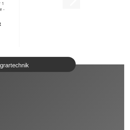
 1
e -
R
grartechnik