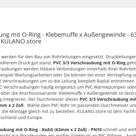
ng mit O-Ring - Klebemuffe x Außengewinde - 63
i KULANO.store
 werden für den Bau von Rohrleitungen eingesetzt. Druckleitunge
 höherem Druck gut stand.
PVC 3/3 Verschraubung mit O-Ring
gehö
chraubungen werden lösbare Verbindungen innerhalb Ihrer Rohrleit
eispiel Wartungsarbeiten oder Sie können bei einer Verstopfung sc
 2 Verschraubungen um so die Leitung komplett Radial entnehmen 
C Verschraubungen häufig eingesetzt um PVC Wärmepumpen oder S
g über die Anschlussvariante: Klebemuffe x Außengewinde so lässt 
ng integrieren. Der Durchmesser dieses
PVC 3/3 Verschraubung mit
mm x 2 Zoll
. Wähle dein PVC Rohr im passenden Durchmesser und
 die Montage gleich mit zu bestellen. KULANO.store ist dein Fachh
tschland und Europa.
aubung mit O-Ring - KxAG (63mm x 2 Zoll) - PN10
schnell und ein
 nicht nur Privatkunden ein großes Spektrum an PVC Fittings - Auc