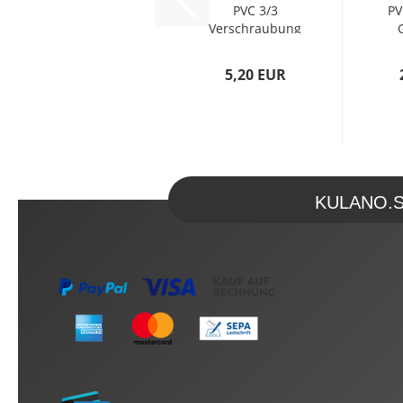
PVC 3/3
PV
Verschraubung
mit O-Ring -
KxAG...
5,20 EUR
KULANO.Sto