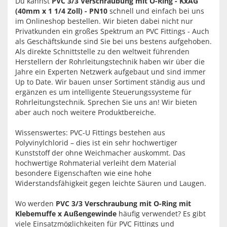
Du kannst
PVC 3/3 Verschraubung mit O-Ring - KxAG
(40mm x 1 1/4 Zoll) - PN10
schnell und einfach bei uns
im Onlineshop bestellen. Wir bieten dabei nicht nur
Privatkunden ein großes Spektrum an PVC Fittings - Auch
als Geschäftskunde sind Sie bei uns bestens aufgehoben.
Als direkte Schnittstelle zu den weltweit führenden
Herstellern der Rohrleitungstechnik haben wir über die
Jahre ein Experten Netzwerk aufgebaut und sind immer
Up to Date. Wir bauen unser Sortiment ständig aus und
ergänzen es um intelligente Steuerungssysteme für
Rohrleitungstechnik. Sprechen Sie uns an! Wir bieten
aber auch noch weitere Produktbereiche.
Wissenswertes: PVC-U Fittings bestehen aus
Polyvinylchlorid – dies ist ein sehr hochwertiger
Kunststoff der ohne Weichmacher auskommt. Das
hochwertige Rohmaterial verleiht dem Material
besondere Eigenschaften wie eine hohe
Widerstandsfähigkeit gegen leichte Säuren und Laugen.
Wo werden
PVC 3/3 Verschraubung mit O-Ring mit
Klebemuffe x Außengewinde
häufig verwendet? Es gibt
viele Einsatzmöglichkeiten für PVC Fittings und