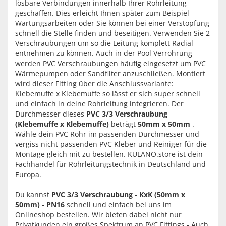
lösbare Verbindungen innerhalb Ihrer Rohrleitung
geschaffen. Dies erleicht Ihnen später zum Beispiel
Wartungsarbeiten oder Sie können bei einer Verstopfung
schnell die Stelle finden und beseitigen. Verwenden Sie 2
Verschraubungen um so die Leitung komplett Radial
entnehmen zu können. Auch in der Pool Verrohrung
werden PVC Verschraubungen häufig eingesetzt um PVC
Wärmepumpen oder Sandfilter anzuschließen. Montiert
wird dieser Fitting über die Anschlussvariante:
Klebemuffe x Klebemuffe so lässt er sich super schnell
und einfach in deine Rohrleitung integrieren. Der
Durchmesser dieses
PVC 3/3 Verschraubung
(Klebemuffe x Klebemuffe)
beträgt
50mm x 50mm
.
Wähle dein PVC Rohr im passenden Durchmesser und
vergiss nicht passenden PVC Kleber und Reiniger für die
Montage gleich mit zu bestellen. KULANO.store ist dein
Fachhandel für Rohrleitungstechnik in Deutschland und
Europa.
Du kannst
PVC 3/3 Verschraubung - KxK (50mm x
50mm) - PN16
schnell und einfach bei uns im
Onlineshop bestellen. Wir bieten dabei nicht nur
Privatkunden ein großes Spektrum an PVC Fittings - Auch