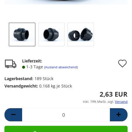
A
Lieferzeit:
1-3 Tage
(Ausland abweichend)
d
Lagerbestand:
189
Stück
M
Versandgewicht:
0.168
kg je Stück
2,63 EUR
inkl. 19% MwSt. zzgl.
Versand