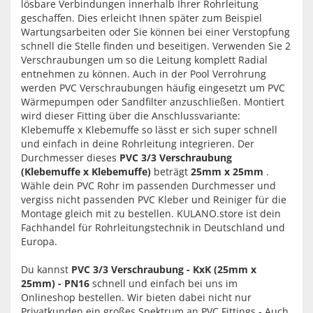
lösbare Verbindungen innerhalb Ihrer Rohrleitung
geschaffen. Dies erleicht Ihnen später zum Beispiel
Wartungsarbeiten oder Sie können bei einer Verstopfung
schnell die Stelle finden und beseitigen. Verwenden Sie 2
Verschraubungen um so die Leitung komplett Radial
entnehmen zu können. Auch in der Pool Verrohrung
werden PVC Verschraubungen häufig eingesetzt um PVC
Wärmepumpen oder Sandfilter anzuschließen. Montiert
wird dieser Fitting über die Anschlussvariante:
Klebemuffe x Klebemuffe so lässt er sich super schnell
und einfach in deine Rohrleitung integrieren. Der
Durchmesser dieses
PVC 3/3 Verschraubung
(Klebemuffe x Klebemuffe)
beträgt
25mm x 25mm
.
Wähle dein PVC Rohr im passenden Durchmesser und
vergiss nicht passenden PVC Kleber und Reiniger für die
Montage gleich mit zu bestellen. KULANO.store ist dein
Fachhandel für Rohrleitungstechnik in Deutschland und
Europa.
Du kannst
PVC 3/3 Verschraubung - KxK (25mm x
25mm) - PN16
schnell und einfach bei uns im
Onlineshop bestellen. Wir bieten dabei nicht nur
Privatkunden ein großes Spektrum an PVC Fittings - Auch