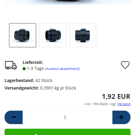
A
Lieferzeit:
1-3 Tage
(Ausland abweichend)
d
Lagerbestand:
42
Stück
M
Versandgewicht:
0.3901
kg je Stück
1,92 EUR
inkl. 19% MwSt. zzgl.
Versand