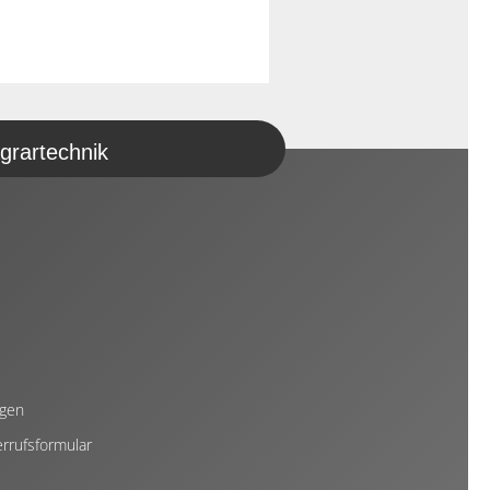
grartechnik
ngen
rrufsformular