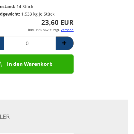
Poolpumpen für
Messing Frostschutzregner
PE Rückschlagventil
estand:
14
Stück
Schwimmbäder –
Mess. Y-Schmutzfänger
dgewicht:
1.533
kg je Stück
Filterpumpen für
23,60 EUR
Poolanlagen
Komplettsets für
inkl. 19% MwSt. zzgl.
Versand
Skimmerbecken | Kulano
Pooltechnik
Dosieranlagen &
Salzelektrolyseanlagen für
Pools und
In den Warenkorb
Wasseraufbereitung
Schalstein-Poolsysteme
Aufrollvorrichtungen
Schwimmbadfolien
Praher PVC- Kugelhähne, IGB
PVC-Fittinge,
Rückschlagklappen
LER