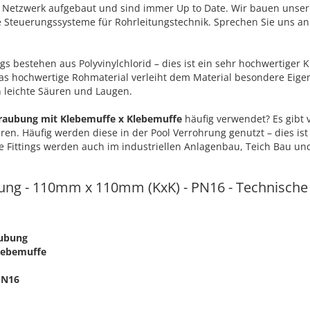
n Netzwerk aufgebaut und sind immer Up to Date. Wir bauen unser
e Steuerungssysteme für Rohrleitungstechnik. Sprechen Sie uns an
gs bestehen aus Polyvinylchlorid – dies ist ein sehr hochwertiger 
 hochwertige Rohmaterial verleiht dem Material besondere Eigen
 leichte Säuren und Laugen.
raubung mit Klebemuffe x Klebemuffe
häufig verwendet? Es gibt 
ren. Häufig werden diese in der Pool Verrohrung genutzt – dies ist
e Fittings werden auch im industriellen Anlagenbau, Teich Bau un
ung - 110mm x 110mm (KxK) - PN16 - Technische
aubung
Klebemuffe
PN16