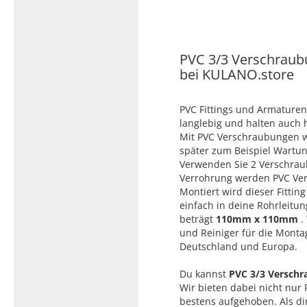
Typ 23B/308
Edelstahl Rohrnippel, Typ
PVC Kleber
23/310
PVC Reiniger
PVC 3/3 Verschraub
Dichtungsmaterial
bei KULANO.store
PVC Fittings und Armaturen
Dichtungsmaterial - Natürlich
langlebig und halten auch
dichten (NEO Fermit +
Mit PVC Verschraubungen we
Hanf/Flachs)
später zum Beispiel Wartung
Verwenden Sie 2 Verschrau
Dichtungsmaterial -
Verrohrung werden PVC Ver
Industrielle
Montiert wird dieser Fittin
Gewindedichtmittel
einfach in deine Rohrleitu
beträgt
110mm x 110mm
.
und Reiniger für die Montag
Deutschland und Europa.
Du kannst
PVC 3/3 Versch
Wir bieten dabei nicht nur 
bestens aufgehoben. Als di