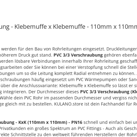
ung - Klebemuffe x Klebemuffe - 110mm x 110mm 
 werden für den Bau von Rohrleitungen eingesetzt. Druckleitunge
 höherem Druck gut stand.
PVC 3/3 Verschraubung
gehören ebenfall
rden lösbare Verbindungen innerhalb Ihrer Rohrleitung geschaffe
sarbeiten oder Sie können bei einer Verstopfung schnell die Stell
bungen um so die Leitung komplett Radial entnehmen zu können. 
schraubungen häufig eingesetzt um PVC Wärmepumpen oder Sandf
g über die Anschlussvariante: Klebemuffe x Klebemuffe so lässt er 
ng integrieren. Der Durchmesser dieses
PVC 3/3 Verschraubung (K
 Wähle dein PVC Rohr im passenden Durchmesser und vergiss nich
e gleich mit zu bestellen. KULANO.store ist dein Fachhandel für R
raubung - KxK (110mm x 110mm) - PN16
schnell und einfach bei u
Privatkunden ein großes Spektrum an PVC Fittings - Auch als Gesch
rekte Schnittstelle zu den weltweit führenden Herstellern der Roh