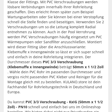
Klasse der Fittings. Mit PVC Verschraubungen werden
lösbare Verbindungen innerhalb Ihrer Rohrleitung
geschaffen. Dies erleicht Ihnen später zum Beispiel
Wartungsarbeiten oder Sie können bei einer Verstopfung
schnell die Stelle finden und beseitigen. Verwenden Sie 2
Verschraubungen um so die Leitung komplett Radial
entnehmen zu können. Auch in der Pool Verrohrung
werden PVC Verschraubungen häufig eingesetzt um PVC
Wärmepumpen oder Sandfilter anzuschließen. Montiert
wird dieser Fitting über die Anschlussvariante:
Klebemuffe x Innengewinde so lässt er sich super schnell
und einfach in deine Rohrleitung integrieren. Der
Durchmesser dieses
PVC 3/3 Verschraubung
(Klebemuffe x Innengewinde)
beträgt
50mm x 1 1/2 Zoll
. Wähle dein PVC Rohr im passenden Durchmesser und
vergiss nicht passenden PVC Kleber und Reiniger für die
Montage gleich mit zu bestellen. KULANO.store ist dein
Fachhandel für Rohrleitungstechnik in Deutschland und
Europa.
Du kannst
PVC 3/3 Verschraubung - KxIG (50mm x 1 1/2
Zoll) - PN10
schnell und einfach bei uns im Onlineshop
bestellen. Wir bieten dabei nicht nur Privatkunden ein