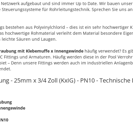
n Netzwerk aufgebaut und sind immer Up to Date. Wir bauen unser
e Steuerungssysteme für Rohrleitungstechnik. Sprechen Sie uns an
gs bestehen aus Polyvinylchlorid – dies ist ein sehr hochwertiger 
 hochwertige Rohmaterial verleiht dem Material besondere Eigen
 leichte Säuren und Laugen.
hraubung mit Klebemuffe x Innengewinde
häufig verwendet? Es gib
C Fittings und Armaturen. Häufig werden diese in der Pool Verrohr
ebiet – Denn unsere Fittings werden auch im industriellen Anlagen
endet.
ng - 25mm x 3/4 Zoll (KxIG) - PN10 - Technische
aubung
Innengewinde
PN10