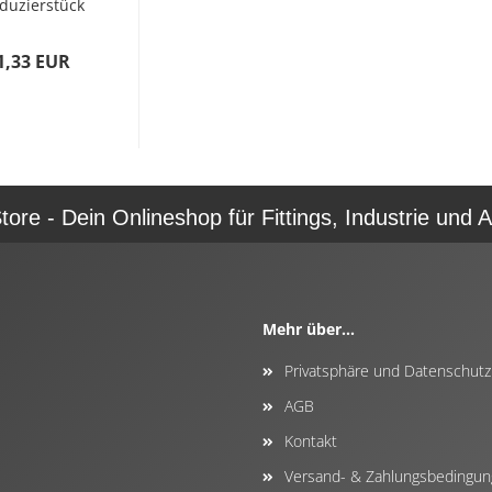
duzierstück
 AGxIG (3/4
oll x 1/2...
1,33 EUR
re - Dein Onlineshop für Fittings, Industrie und A
Mehr über...
Privatsphäre und Datenschutz
AGB
Kontakt
Versand- & Zahlungsbedingu