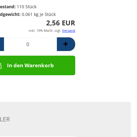
Poolpumpen für
Messing Frostschutzregner
PE Rückschlagventil
estand:
110
Stück
Schwimmbäder –
Mess. Y-Schmutzfänger
dgewicht:
0.061
kg je Stück
Filterpumpen für
2,56 EUR
Poolanlagen
Komplettsets für
inkl. 19% MwSt. zzgl.
Versand
Skimmerbecken | Kulano
Pooltechnik
Dosieranlagen &
Salzelektrolyseanlagen für
Pools und
In den Warenkorb
Wasseraufbereitung
Schalstein-Poolsysteme
Aufrollvorrichtungen
Schwimmbadfolien
Praher PVC- Kugelhähne, IGB
PVC-Fittinge,
Rückschlagklappen
LER