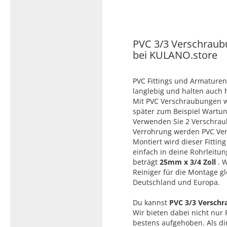
Typ 23B/308
Edelstahl Rohrnippel, Typ
PVC Kleber
23/310
PVC Reiniger
PVC 3/3 Verschraubu
Dichtungsmaterial
bei KULANO.store
PVC Fittings und Armaturen
Dichtungsmaterial - Natürlich
langlebig und halten auch
dichten (NEO Fermit +
Mit PVC Verschraubungen we
Hanf/Flachs)
später zum Beispiel Wartung
Verwenden Sie 2 Verschrau
Dichtungsmaterial -
Verrohrung werden PVC Ver
Industrielle
Montiert wird dieser Fittin
Gewindedichtmittel
einfach in deine Rohrleitu
beträgt
25mm x 3/4 Zoll
. W
Reiniger für die Montage gl
Deutschland und Europa.
Du kannst
PVC 3/3 Verschr
Wir bieten dabei nicht nur 
bestens aufgehoben. Als di