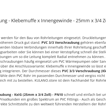
ng - Klebemuffe x Innengewinde - 25mm x 3/4 Zol
 werden für den Bau von Rohrleitungen eingesetzt. Druckleitunge
 höherem Druck gut stand.
PVC 3/3 Verschraubung
gehören ebenfall
rden lösbare Verbindungen innerhalb Ihrer Rohrleitung geschaffe
sarbeiten oder Sie können bei einer Verstopfung schnell die Stell
bungen um so die Leitung komplett Radial entnehmen zu können. 
schraubungen häufig eingesetzt um PVC Wärmepumpen oder Sandf
g über die Anschlussvariante: Klebemuffe x Innengewinde so lässt e
ng integrieren. Der Durchmesser dieses
PVC 3/3 Verschraubung (K
ähle dein PVC Rohr im passenden Durchmesser und vergiss nicht
eich mit zu bestellen. KULANO.store ist dein Fachhandel für Rohrle
aubung - KxIG (25mm x 3/4 Zoll) - PN10
schnell und einfach bei un
Privatkunden ein großes Spektrum an PVC Fittings - Auch als Gesch
rekte Schnittstelle zu den weltweit führenden Herstellern der Roh