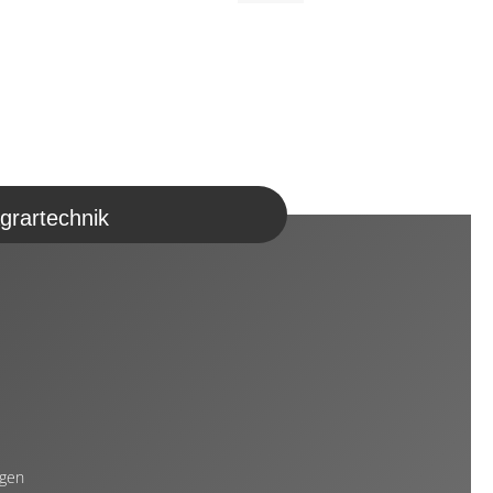
grartechnik
ngen