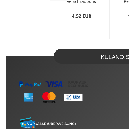
Verschraubung
Re
- KxIG (50mm x
-
1 1/2...
Z
4,52 EUR
KULANO.Sto