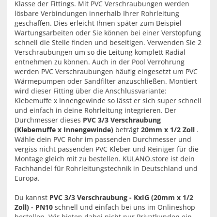
Klasse der Fittings. Mit PVC Verschraubungen werden
lösbare Verbindungen innerhalb Ihrer Rohrleitung
geschaffen. Dies erleicht Ihnen später zum Beispiel
Wartungsarbeiten oder Sie können bei einer Verstopfung
schnell die Stelle finden und beseitigen. Verwenden Sie 2
Verschraubungen um so die Leitung komplett Radial
entnehmen zu können. Auch in der Pool Verrohrung
werden PVC Verschraubungen häufig eingesetzt um PVC
Wärmepumpen oder Sandfilter anzuschließen. Montiert
wird dieser Fitting über die Anschlussvariante:
Klebemuffe x Innengewinde so lässt er sich super schnell
und einfach in deine Rohrleitung integrieren. Der
Durchmesser dieses
PVC 3/3 Verschraubung
(Klebemuffe x Innengewinde)
beträgt
20mm x 1/2 Zoll
.
Wähle dein PVC Rohr im passenden Durchmesser und
vergiss nicht passenden PVC Kleber und Reiniger für die
Montage gleich mit zu bestellen. KULANO.store ist dein
Fachhandel für Rohrleitungstechnik in Deutschland und
Europa.
Du kannst
PVC 3/3 Verschraubung - KxIG (20mm x 1/2
Zoll) - PN10
schnell und einfach bei uns im Onlineshop
bestellen. Wir bieten dabei nicht nur Privatkunden ein