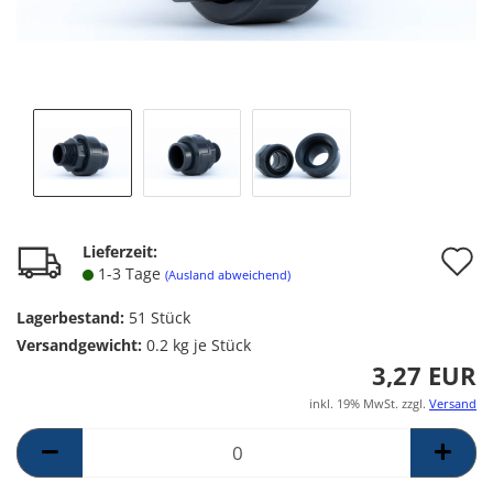
A
Lieferzeit:
1-3 Tage
(Ausland abweichend)
d
Lagerbestand:
51
Stück
M
Versandgewicht:
0.2
kg je Stück
3,27 EUR
inkl. 19% MwSt. zzgl.
Versand