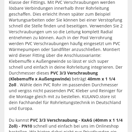
Klasse der Fittings. Mit PVC Verschraubungen werden
lösbare Verbindungen innerhalb Ihrer Rohrleitung
geschaffen. Dies erleicht Ihnen später zum Beispiel
Wartungsarbeiten oder Sie können bei einer Verstopfung
schnell die Stelle finden und beseitigen. Verwenden Sie 2
Verschraubungen um so die Leitung komplett Radial
entnehmen zu können. Auch in der Pool Verrohrung
werden PVC Verschraubungen häufig eingesetzt um PVC
Wärmepumpen oder Sandfilter anzuschließen. Montiert
wird dieser Fitting über die Anschlussvariante:
Klebemuffe x Außengewinde so lässt er sich super
schnell und einfach in deine Rohrleitung integrieren. Der
Durchmesser dieses
PVC 3/3 Verschraubung
(Klebemuffe x Außengewinde)
beträgt
40mm x 1 1/4
Zoll
. Wähle dein PVC Rohr im passenden Durchmesser
und vergiss nicht passenden PVC Kleber und Reiniger für
die Montage gleich mit zu bestellen. KULANO.store ist
dein Fachhandel für Rohrleitungstechnik in Deutschland
und Europa.
Du kannst
PVC 3/3 Verschraubung - KxAG (40mm x 1 1/4
Zoll) - PN10
schnell und einfach bei uns im Onlineshop
bestellen. Wir bieten dabei nicht nur Privatkunden ein