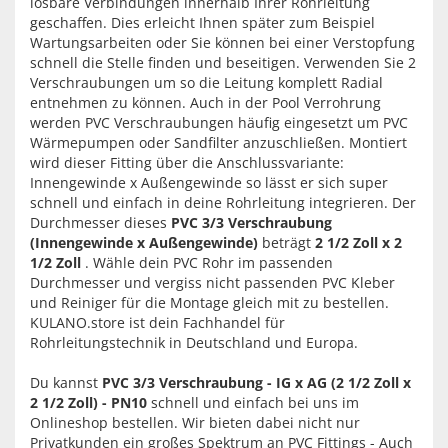
lösbare Verbindungen innerhalb Ihrer Rohrleitung
geschaffen. Dies erleicht Ihnen später zum Beispiel
Wartungsarbeiten oder Sie können bei einer Verstopfung
schnell die Stelle finden und beseitigen. Verwenden Sie 2
Verschraubungen um so die Leitung komplett Radial
entnehmen zu können. Auch in der Pool Verrohrung
werden PVC Verschraubungen häufig eingesetzt um PVC
Wärmepumpen oder Sandfilter anzuschließen. Montiert
wird dieser Fitting über die Anschlussvariante:
Innengewinde x Außengewinde so lässt er sich super
schnell und einfach in deine Rohrleitung integrieren. Der
Durchmesser dieses
PVC 3/3 Verschraubung
(Innengewinde x Außengewinde)
beträgt
2 1/2 Zoll x 2
1/2 Zoll
. Wähle dein PVC Rohr im passenden
Durchmesser und vergiss nicht passenden PVC Kleber
und Reiniger für die Montage gleich mit zu bestellen.
KULANO.store ist dein Fachhandel für
Rohrleitungstechnik in Deutschland und Europa.
Du kannst
PVC 3/3 Verschraubung - IG x AG (2 1/2 Zoll x
2 1/2 Zoll) - PN10
schnell und einfach bei uns im
Onlineshop bestellen. Wir bieten dabei nicht nur
Privatkunden ein großes Spektrum an PVC Fittings - Auch