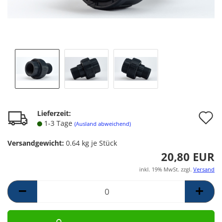
A
Lieferzeit:
1-3 Tage
(Ausland abweichend)
d
Versandgewicht:
0.64
kg je Stück
M
20,80 EUR
inkl. 19% MwSt. zzgl.
Versand