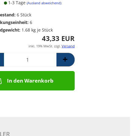
1-3 Tage
Poolpumpen für
Messing Frostschutzregner
PE Rückschlagventil
(Ausland abweichend)
Schwimmbäder –
Mess. Y-Schmutzfänger
estand:
6
Stück
Filterpumpen für
Poolanlagen
kungseinheit:
6
Komplettsets für
dgewicht:
1.68
kg je Stück
Skimmerbecken | Kulano
43,33 EUR
Pooltechnik
inkl. 19% MwSt. zzgl.
Versand
Dosieranlagen &
Salzelektrolyseanlagen für
Pools und
Wasseraufbereitung
Schalstein-Poolsysteme
In den Warenkorb
Aufrollvorrichtungen
Schwimmbadfolien
Praher PVC- Kugelhähne, IGB
PVC-Fittinge,
Rückschlagklappen
LER