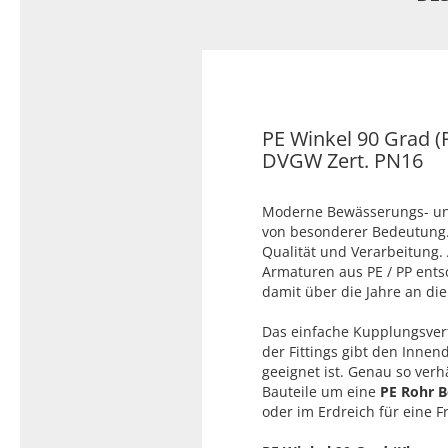
Typ 23B/308
Edelstahl Rohrnippel, Typ
PVC Kleber
23/310
PVC Reiniger
Dichtungsmaterial
PE Winkel 90 Grad (
DVGW Zert. PN16
Dichtungsmaterial - Natürlich
dichten (NEO Fermit +
Moderne Bewässerungs- und
Hanf/Flachs)
von besonderer Bedeutung. 
Dichtungsmaterial -
Qualität und Verarbeitung. A
Industrielle
Armaturen aus PE / PP ents
Gewindedichtmittel
damit über die Jahre an die 
Das einfache Kupplungsverf
der Fittings gibt den Inne
geeignet ist. Genau so verh
Bauteile um eine
PE Rohr 
oder im Erdreich für eine F