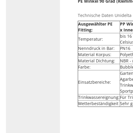
PE Winkel 90 Grad (Klemme
Technische Daten Unidelta P
Ausgewählter PE
PP Wi
Fitting:
x Inn
bis 16
Temperatur:
Celsiu
Nenndruck in Bar:
PN16
Material Korpus:
Polyet
Material Dichtung:
NBR - 
Farbe:
Bubbl
Garte
Agarb
Einsatzbereiche:
Trinkw
Sport
Trinkwassereignung:
Für T
Wetterbeständigkeit
Sehr g