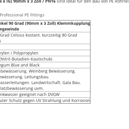
 x IG) 90mm x 3 Zoll / PN16
sind ideal für den Bau von PE Rohrle
rofessional PE Fittings
nkel 90 Grad (90mm x 3 Zoll) Klemmkupplung
engewinde
 Grad Celsius kostant. kurzzeitig 80 Grad
s
hylen / Polypropylen
(Nitril-Butadien-Kautschuk)
egum Blue and Black
nbewässerung. Weinberg Bewässerung.
ewässerung. Leitungsbau.
asserleitungen. Landwirtschaft. Gala Bau.
platzbewässerung uvm.
rinkwasser geeignet nach DVGW
uter Schutz gegen UV Strahlung und Korrosion