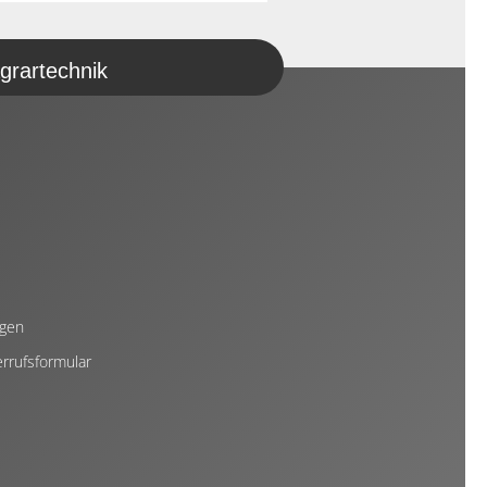
grartechnik
ngen
rrufsformular