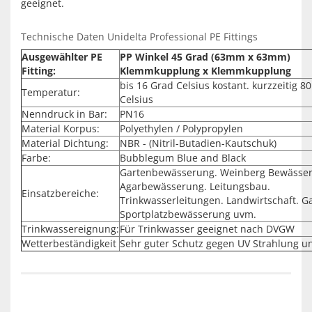
geeignet.
Technische Daten Unidelta Professional PE Fittings
Ausgewählter PE
PP Winkel 45 Grad (63mm x 63mm)
Fitting:
Klemmkupplung x Klemmkupplung
bis 16 Grad Celsius kostant. kurzzeitig 8
Temperatur:
Celsius
Nenndruck in Bar:
PN16
Material Korpus:
Polyethylen / Polypropylen
Material Dichtung:
NBR - (Nitril-Butadien-Kautschuk)
Farbe:
Bubblegum Blue and Black
Gartenbewässerung. Weinberg Bewässe
Agarbewässerung. Leitungsbau.
Einsatzbereiche:
Trinkwasserleitungen. Landwirtschaft. G
Sportplatzbewässerung uvm.
Trinkwassereignung:
Für Trinkwasser geeignet nach DVGW
Wetterbeständigkeit
Sehr guter Schutz gegen UV Strahlung u