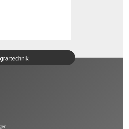
grartechnik
ngen