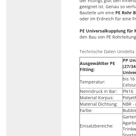
der Fittings gibt den Inne
geeignet ist. Genau so verh
Bauteile um eine
PE Rohr 
oder im Erdreich für eine F
PE Universalkupplung für 
den Bau von PE Rohrleitung
Technische Daten Unidelta P
PP Uni
Ausgewählter PE
(27/3
Fitting:
Unive
bis 16
Temperatur:
Celsiu
Nenndruck in Bar:
PN16
Material Korpus:
Polyet
Material Dichtung:
NBR - 
Farbe:
Bubbl
Garte
Agarb
Einsatzbereiche:
Trinkw
Sport