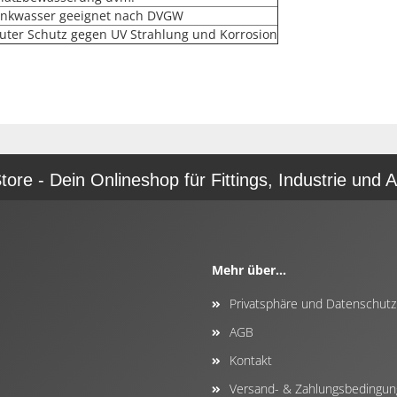
rinkwasser geeignet nach DVGW
uter Schutz gegen UV Strahlung und Korrosion
re - Dein Onlineshop für Fittings, Industrie und A
Mehr über...
Privatsphäre und Datenschutz
AGB
Kontakt
Versand- & Zahlungsbedingu