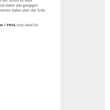
r ein 32mm PE Rohr
sst dabei alle gängigen
 können dabei über der Erde
mm / PN16
sind ideal für