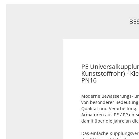
Typ 23B/308
Edelstahl Rohrnippel, Typ
PVC Kleber
23/310
PVC Reiniger
BE
Dichtungsmaterial
Dichtungsmaterial - Natürlich
dichten (NEO Fermit +
PE Universalkupplung
Hanf/Flachs)
Kunststoffrohr) - 
Dichtungsmaterial -
PN16
Industrielle
Gewindedichtmittel
Moderne Bewässerungs- und
von besonderer Bedeutung. 
Qualität und Verarbeitung. A
Armaturen aus PE / PP ents
damit über die Jahre an die 
Das einfache Kupplungsverf