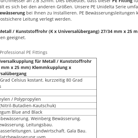
ndurchmesser an z.B 32mm. Dies bedeutet. dass dieser
PE Fitting
fü
ält es sich bei den anderen Größen. Unsere PE Unidelta Serie umfa
Bewässerung
bei Ihnen zu Installieren. PE Bewässerungsleitungen
rostsichere Leitung verlegt werden.
Metall / Kunststoffrohr (K x Universalübergang) 27/34 mm x 25 
en geeignet.
rofessional PE Fittings
versalkupplung für Metall / Kunststoffrohr
4 mm x 25 mm) Klemmkupplung x
rsalübergang
 Grad Celsius kostant. kurzzeitig 80 Grad
s
hylen / Polypropylen
(Nitril-Butadien-Kautschuk)
egum Blue and Black
nbewässerung. Weinberg Bewässerung.
ewässerung. Leitungsbau.
asserleitungen. Landwirtschaft. Gala Bau.
platzbewässerung uvm.