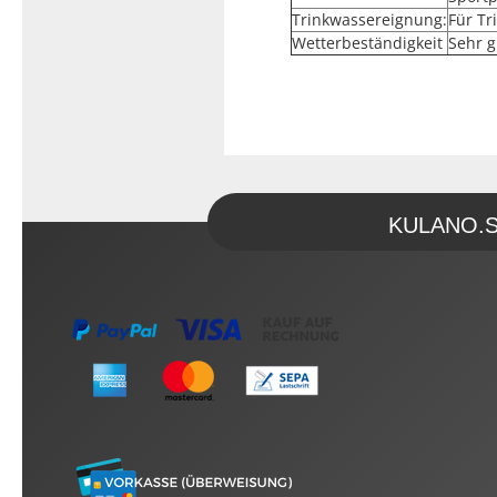
Trinkwassereignung:
Für T
Wetterbeständigkeit
Sehr g
KULANO.Sto