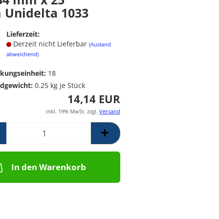
Poolpumpen für
Messing Frostschutzregner
PE Rückschlagventil
Unidelta 1033
Schwimmbäder –
Mess. Y-Schmutzfänger
Filterpumpen für
Lieferzeit:
Poolanlagen
Derzeit nicht Lieferbar
(Ausland
Komplettsets für
abweichend)
Skimmerbecken | Kulano
Pooltechnik
kungseinheit:
18
Dosieranlagen &
dgewicht:
0.25
kg je Stück
Salzelektrolyseanlagen für
14,14 EUR
Pools und
Wasseraufbereitung
inkl. 19% MwSt. zzgl.
Versand
Schalstein-Poolsysteme
Aufrollvorrichtungen
Schwimmbadfolien
Praher PVC- Kugelhähne, IGB
In den Warenkorb
PVC-Fittinge,
Rückschlagklappen