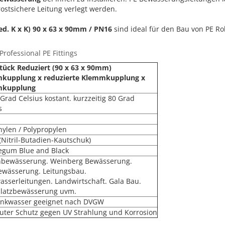
rostsichere Leitung verlegt werden.
red. K x K) 90 x 63 x 90mm / PN16
sind ideal für den Bau von PE Ro
rofessional PE Fittings
tück Reduziert (90 x 63 x 90mm)
kupplung x reduzierte Klemmkupplung x
mkupplung
 Grad Celsius kostant. kurzzeitig 80 Grad
s
hylen / Polypropylen
(Nitril-Butadien-Kautschuk)
egum Blue and Black
nbewässerung. Weinberg Bewässerung.
ewässerung. Leitungsbau.
asserleitungen. Landwirtschaft. Gala Bau.
platzbewässerung uvm.
rinkwasser geeignet nach DVGW
uter Schutz gegen UV Strahlung und Korrosion