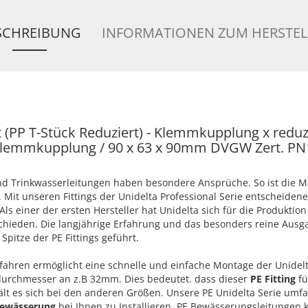
SCHREIBUNG
INFORMATIONEN ZUM HERSTEL
t (PP T-Stück Reduziert) - Klemmkupplung x reduz
lemmkupplung / 90 x 63 x 90mm DVGW Zert. PN
 Trinkwasserleitungen haben besondere Ansprüche. So ist die 
Mit unseren Fittings der Unidelta Professional Serie entscheidene
ls einer der ersten Hersteller hat Unidelta sich für die Produktion
chieden. Die langjährige Erfahrung und das besonders reine Ausg
Spitze der PE Fittings geführt.
ahren ermöglicht eine schnelle und einfache Montage der Unidel
ndurchmesser an z.B 32mm. Dies bedeutet. dass dieser
PE Fitting
fü
ält es sich bei den anderen Größen. Unsere PE Unidelta Serie umfa
Bewässerung
bei Ihnen zu Installieren. PE Bewässerungsleitungen