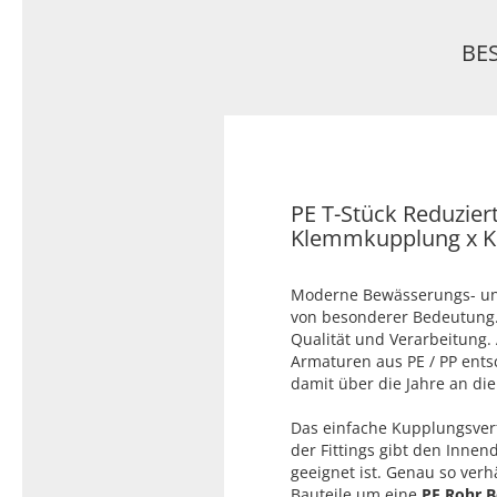
Typ 23B/308
Edelstahl Rohrnippel, Typ
PVC Kleber
BE
23/310
PVC Reiniger
Dichtungsmaterial
Dichtungsmaterial - Natürlich
PE T-Stück Reduzier
dichten (NEO Fermit +
Klemmkupplung x K
Hanf/Flachs)
Dichtungsmaterial -
Industrielle
Moderne Bewässerungs- und
Gewindedichtmittel
von besonderer Bedeutung. 
Qualität und Verarbeitung. A
Armaturen aus PE / PP ents
damit über die Jahre an die 
Das einfache Kupplungsverf
der Fittings gibt den Inne
geeignet ist. Genau so verh
Bauteile um eine
PE Rohr 