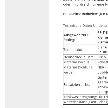
oder im Erdreich für eine F
PE T-Stück Reduziert (K x 
Technische Daten Unidelta P
PP T-S
Ausgewählter PE
Klemm
Fitting:
Klem
bis 16
Temperatur:
Celsiu
Nenndruck in Bar:
PN16
Material Korpus:
Polyet
Material Dichtung:
NBR - 
Farbe:
Bubbl
Garte
Agarb
Einsatzbereiche:
Trinkw
Sport
Trinkwassereignung:
Für T
Wetterbeständigkeit
Sehr g