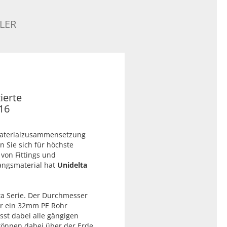
LER
ierte
16
Materialzusammensetzung
n Sie sich für höchste
 von Fittings und
angsmaterial hat
Unidelta
ta Serie. Der Durchmesser
r ein 32mm PE Rohr
sst dabei alle gängigen
 können dabei über der Erde