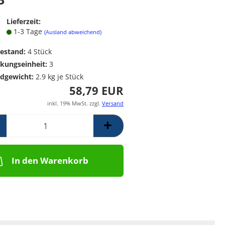
Poolpumpen für
Messing Frostschutzregner
PE Rückschlagventil
Schwimmbäder –
Mess. Y-Schmutzfänger
Lieferzeit:
Filterpumpen für
1-3 Tage
(Ausland abweichend)
Poolanlagen
Komplettsets für
estand:
4
Stück
Skimmerbecken | Kulano
kungseinheit:
3
Pooltechnik
dgewicht:
2.9
kg je Stück
Dosieranlagen &
58,79 EUR
Salzelektrolyseanlagen für
Pools und
inkl. 19% MwSt. zzgl.
Versand
Wasseraufbereitung
Schalstein-Poolsysteme
Aufrollvorrichtungen
Schwimmbadfolien
In den Warenkorb
Praher PVC- Kugelhähne, IGB
PVC-Fittinge,
Rückschlagklappen