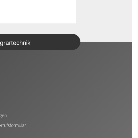
grartechnik
ngen
rrufsformular