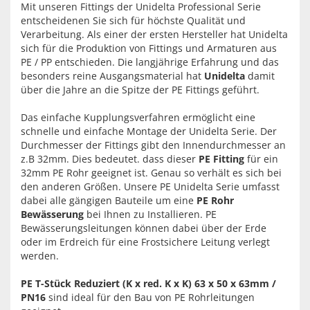
Mit unseren Fittings der Unidelta Professional Serie
entscheidenen Sie sich für höchste Qualität und
Verarbeitung. Als einer der ersten Hersteller hat Unidelta
sich für die Produktion von Fittings und Armaturen aus
PE / PP entschieden. Die langjährige Erfahrung und das
besonders reine Ausgangsmaterial hat
Unidelta
damit
über die Jahre an die Spitze der PE Fittings geführt.
Das einfache Kupplungsverfahren ermöglicht eine
schnelle und einfache Montage der Unidelta Serie. Der
Durchmesser der Fittings gibt den Innendurchmesser an
z.B 32mm. Dies bedeutet. dass dieser
PE Fitting
für ein
32mm PE Rohr geeignet ist. Genau so verhält es sich bei
den anderen Größen. Unsere PE Unidelta Serie umfasst
dabei alle gängigen Bauteile um eine
PE Rohr
Bewässerung
bei Ihnen zu Installieren. PE
Bewässerungsleitungen können dabei über der Erde
oder im Erdreich für eine Frostsichere Leitung verlegt
werden.
PE T-Stück Reduziert (K x red. K x K) 63 x 50 x 63mm /
PN16
sind ideal für den Bau von PE Rohrleitungen