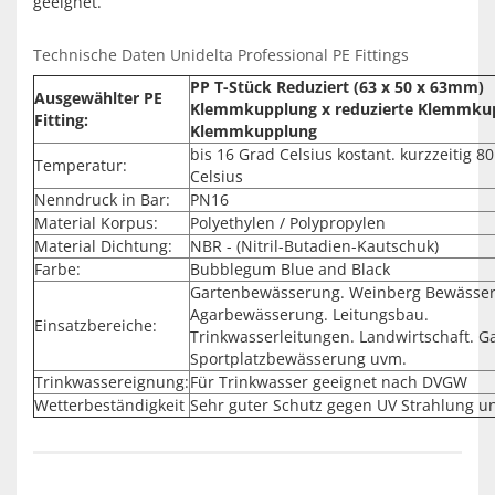
geeignet.
Technische Daten Unidelta Professional PE Fittings
PP T-Stück Reduziert (63 x 50 x 63mm)
Ausgewählter PE
Klemmkupplung x reduzierte Klemmku
Fitting:
Klemmkupplung
bis 16 Grad Celsius kostant. kurzzeitig 8
Temperatur:
Celsius
Nenndruck in Bar:
PN16
Material Korpus:
Polyethylen / Polypropylen
Material Dichtung:
NBR - (Nitril-Butadien-Kautschuk)
Farbe:
Bubblegum Blue and Black
Gartenbewässerung. Weinberg Bewässe
Agarbewässerung. Leitungsbau.
Einsatzbereiche:
Trinkwasserleitungen. Landwirtschaft. G
Sportplatzbewässerung uvm.
Trinkwassereignung:
Für Trinkwasser geeignet nach DVGW
Wetterbeständigkeit
Sehr guter Schutz gegen UV Strahlung u