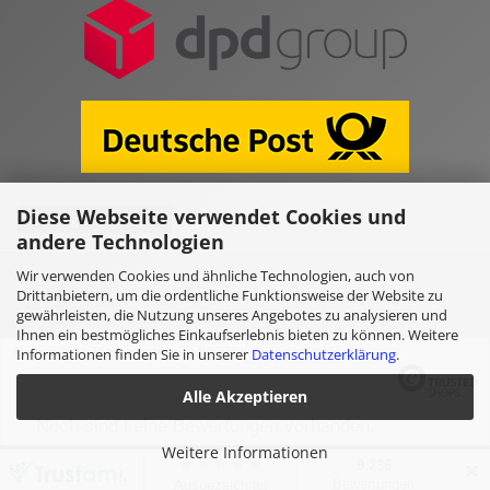
Diese Webseite verwendet Cookies und
Vertrag widerrufen
andere Technologien
Wir verwenden Cookies und ähnliche Technologien, auch von
Online Shop erstellen
mit Gambio.de © 2026
Drittanbietern, um die ordentliche Funktionsweise der Website zu
gewährleisten, die Nutzung unseres Angebotes zu analysieren und
Ihnen ein bestmögliches Einkaufserlebnis bieten zu können. Weitere
Ausgewählte Top-Bewertungen für www.kulano.store/de
Informationen finden Sie in unserer
Datenschutzerklärung
.
Alle Akzeptieren
Noch sind keine Bewertungen vorhanden.
Weitere Informationen
✕