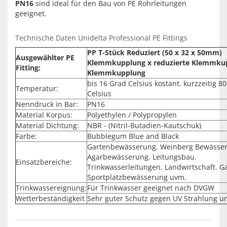
PN16
sind ideal für den Bau von PE Rohrleitungen
geeignet.
Technische Daten Unidelta Professional PE Fittings
PP T-Stück Reduziert (50 x 32 x 50mm)
Ausgewählter PE
Klemmkupplung x reduzierte Klemmku
Fitting:
Klemmkupplung
bis 16 Grad Celsius kostant. kurzzeitig 8
Temperatur:
Celsius
Nenndruck in Bar:
PN16
Material Korpus:
Polyethylen / Polypropylen
Material Dichtung:
NBR - (Nitril-Butadien-Kautschuk)
Farbe:
Bubblegum Blue and Black
Gartenbewässerung. Weinberg Bewässe
Agarbewässerung. Leitungsbau.
Einsatzbereiche:
Trinkwasserleitungen. Landwirtschaft. G
Sportplatzbewässerung uvm.
Trinkwassereignung:
Für Trinkwasser geeignet nach DVGW
Wetterbeständigkeit
Sehr guter Schutz gegen UV Strahlung u