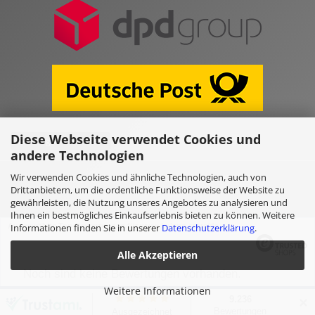
Diese Webseite verwendet Cookies und
Vertrag widerrufen
andere Technologien
Wir verwenden Cookies und ähnliche Technologien, auch von
Online Shop erstellen
mit Gambio.de © 2026
Drittanbietern, um die ordentliche Funktionsweise der Website zu
gewährleisten, die Nutzung unseres Angebotes zu analysieren und
Ihnen ein bestmögliches Einkaufserlebnis bieten zu können. Weitere
Ausgewählte Top-Bewertungen für www.kulano.store/de
Informationen finden Sie in unserer
Datenschutzerklärung
.
Alle Akzeptieren
Noch sind keine Bewertungen vorhanden.
Weitere Informationen
✕