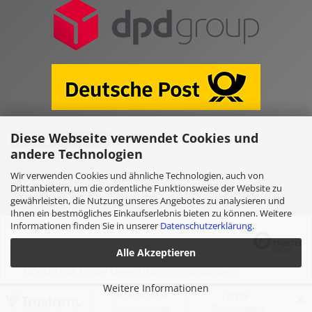
Diese Webseite verwendet Cookies und
Vertrag widerrufen
andere Technologien
Wir verwenden Cookies und ähnliche Technologien, auch von
Online Shop erstellen
mit Gambio.de © 2026
Drittanbietern, um die ordentliche Funktionsweise der Website zu
gewährleisten, die Nutzung unseres Angebotes zu analysieren und
Ihnen ein bestmögliches Einkaufserlebnis bieten zu können. Weitere
Ausgewählte Top-Bewertungen für www.kulano.store/de
Informationen finden Sie in unserer
Datenschutzerklärung
.
Alle Akzeptieren
Noch sind keine Bewertungen vorhanden.
Weitere Informationen
✕