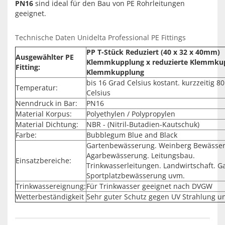
PN16
sind ideal für den Bau von PE Rohrleitungen
geeignet.
Technische Daten Unidelta Professional PE Fittings
PP T-Stück Reduziert (40 x 32 x 40mm)
Ausgewählter PE
Klemmkupplung x reduzierte Klemmku
Fitting:
Klemmkupplung
bis 16 Grad Celsius kostant. kurzzeitig 8
Temperatur:
Celsius
Nenndruck in Bar:
PN16
Material Korpus:
Polyethylen / Polypropylen
Material Dichtung:
NBR - (Nitril-Butadien-Kautschuk)
Farbe:
Bubblegum Blue and Black
Gartenbewässerung. Weinberg Bewässe
Agarbewässerung. Leitungsbau.
Einsatzbereiche:
Trinkwasserleitungen. Landwirtschaft. G
Sportplatzbewässerung uvm.
Trinkwassereignung:
Für Trinkwasser geeignet nach DVGW
Wetterbeständigkeit
Sehr guter Schutz gegen UV Strahlung u