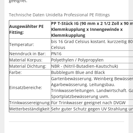
geeignet.
Technische Daten Unidelta Professional PE Fittings
PP T-Stück IG (90 mm x 2 1/2 Zoll x 90
Ausgewählter PE
Klemmkupplung x Innengewinde x
Fitting:
Klemmkupplung
bis 16 Grad Celsius kostant. kurzzeitig 8
Temperatur:
Celsius
Nenndruck in Bar:
PN16
Material Korpus:
Polyethylen / Polypropylen
Material Dichtung:
NBR - (Nitril-Butadien-Kautschuk)
Farbe:
Bubblegum Blue and Black
Gartenbewässerung. Weinberg Bewässe
Agarbewässerung. Leitungsbau.
Einsatzbereiche:
Trinkwasserleitungen. Landwirtschaft. G
Sportplatzbewässerung uvm.
Trinkwassereignung:
Für Trinkwasser geeignet nach DVGW
Wetterbeständigkeit
Sehr guter Schutz gegen UV Strahlung u