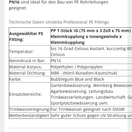
PN16
sind ideal für den Bau von PE Rohrleitungen
geeignet.
Technische Daten Unidelta Professional PE Fittings
PP T-Stück IG (75 mm x 3 Zoll x 75 mm)
Ausgewählter PE
Klemmkupplung x Innengewinde x
Fitting:
Klemmkupplung
bis 16 Grad Celsius kostant. kurzzeitig 8
Temperatur:
Celsius
Nenndruck in Bar:
PN16
Material Korpus:
Polyethylen / Polypropylen
Material Dichtung:
NBR - (Nitril-Butadien-Kautschuk)
Farbe:
Bubblegum Blue and Black
Gartenbewässerung. Weinberg Bewässe
Agarbewässerung. Leitungsbau.
Einsatzbereiche:
Trinkwasserleitungen. Landwirtschaft. G
Sportplatzbewässerung uvm.
Trinkwassereignung:
Für Trinkwasser geeignet nach DVGW
Wetterbeständigkeit
Sehr guter Schutz gegen UV Strahlung u