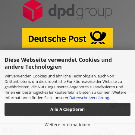
Diese Webseite verwendet Cookies und
Vertrag widerrufen
andere Technologien
Wir verwenden Cookies und ähnliche Technologien, auch von
Online Shop erstellen
mit Gambio.de © 2026
Drittanbietern, um die ordentliche Funktionsweise der Website zu
gewährleisten, die Nutzung unseres Angebotes zu analysieren und
Ihnen ein bestmögliches Einkaufserlebnis bieten zu können. Weitere
Ausgewählte Top-Bewertungen für www.kulano.store/de
Informationen finden Sie in unserer
Datenschutzerklärung
.
Alle Akzeptieren
Noch sind keine Bewertungen vorhanden.
Weitere Informationen
✕