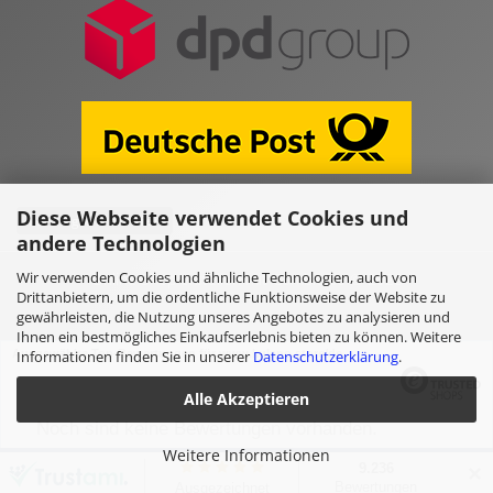
Diese Webseite verwendet Cookies und
Vertrag widerrufen
andere Technologien
Wir verwenden Cookies und ähnliche Technologien, auch von
Online Shop erstellen
mit Gambio.de © 2026
Drittanbietern, um die ordentliche Funktionsweise der Website zu
gewährleisten, die Nutzung unseres Angebotes zu analysieren und
Ihnen ein bestmögliches Einkaufserlebnis bieten zu können. Weitere
Ausgewählte Top-Bewertungen für www.kulano.store/de
Informationen finden Sie in unserer
Datenschutzerklärung
.
Alle Akzeptieren
Noch sind keine Bewertungen vorhanden.
Weitere Informationen
✕