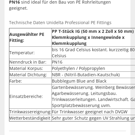
PN16
sind ideal für den Bau von PE Rohrleitungen
geeignet.
Technische Daten Unidelta Professional PE Fittings
PP T-Stück IG (50 mm x 2 Zoll x 50 mm)
Ausgewählter PE
Klemmkupplung x Innengewinde x
Fitting:
Klemmkupplung
bis 16 Grad Celsius kostant. kurzzeitig 8
Temperatur:
Celsius
Nenndruck in Bar:
PN16
Material Korpus:
Polyethylen / Polypropylen
Material Dichtung:
NBR - (Nitril-Butadien-Kautschuk)
Farbe:
Bubblegum Blue and Black
Gartenbewässerung. Weinberg Bewässe
Agarbewässerung. Leitungsbau.
Einsatzbereiche:
Trinkwasserleitungen. Landwirtschaft. G
Sportplatzbewässerung uvm.
Trinkwassereignung:
Für Trinkwasser geeignet nach DVGW
Wetterbeständigkeit
Sehr guter Schutz gegen UV Strahlung u