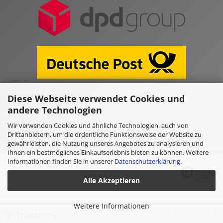
Diese Webseite verwendet Cookies und
Vertrag widerrufen
andere Technologien
Wir verwenden Cookies und ähnliche Technologien, auch von
Online Shop erstellen
mit Gambio.de © 2026
Drittanbietern, um die ordentliche Funktionsweise der Website zu
gewährleisten, die Nutzung unseres Angebotes zu analysieren und
Ihnen ein bestmögliches Einkaufserlebnis bieten zu können. Weitere
Ausgewählte Top-Bewertungen für www.kulano.store/de
Informationen finden Sie in unserer
Datenschutzerklärung
.
Alle Akzeptieren
Noch sind keine Bewertungen vorhanden.
Weitere Informationen
✕