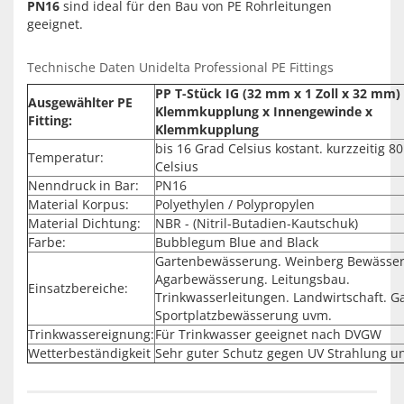
PN16
sind ideal für den Bau von PE Rohrleitungen
geeignet.
Technische Daten Unidelta Professional PE Fittings
PP T-Stück IG (32 mm x 1 Zoll x 32 mm)
Ausgewählter PE
Klemmkupplung x Innengewinde x
Fitting:
Klemmkupplung
bis 16 Grad Celsius kostant. kurzzeitig 8
Temperatur:
Celsius
Nenndruck in Bar:
PN16
Material Korpus:
Polyethylen / Polypropylen
Material Dichtung:
NBR - (Nitril-Butadien-Kautschuk)
Farbe:
Bubblegum Blue and Black
Gartenbewässerung. Weinberg Bewässe
Agarbewässerung. Leitungsbau.
Einsatzbereiche:
Trinkwasserleitungen. Landwirtschaft. G
Sportplatzbewässerung uvm.
Trinkwassereignung:
Für Trinkwasser geeignet nach DVGW
Wetterbeständigkeit
Sehr guter Schutz gegen UV Strahlung u