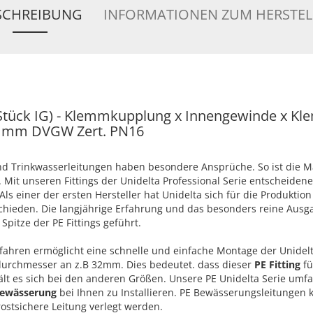
SCHREIBUNG
INFORMATIONEN ZUM HERSTEL
T-Stück IG) - Klemmkupplung x Innengewinde x K
32 mm DVGW Zert. PN16
 Trinkwasserleitungen haben besondere Ansprüche. So ist die 
Mit unseren Fittings der Unidelta Professional Serie entscheidene
ls einer der ersten Hersteller hat Unidelta sich für die Produktion
chieden. Die langjährige Erfahrung und das besonders reine Ausg
Spitze der PE Fittings geführt.
ahren ermöglicht eine schnelle und einfache Montage der Unidel
ndurchmesser an z.B 32mm. Dies bedeutet. dass dieser
PE Fitting
fü
ält es sich bei den anderen Größen. Unsere PE Unidelta Serie umfa
Bewässerung
bei Ihnen zu Installieren. PE Bewässerungsleitungen
rostsichere Leitung verlegt werden.