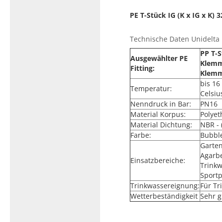
PE T-Stück IG (K x IG x K)
Technische Daten Unidelta P
PP T-S
Ausgewählter PE
Klemm
Fitting:
Klem
bis 16
Temperatur:
Celsiu
Nenndruck in Bar:
PN16
Material Korpus:
Polyet
Material Dichtung:
NBR - 
Farbe:
Bubbl
Garte
Agarb
Einsatzbereiche:
Trinkw
Sport
Trinkwassereignung:
Für T
Wetterbeständigkeit
Sehr g