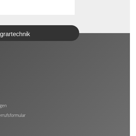
grartechnik
ngen
rrufsformular