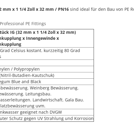
 32 mm x 1 1/4 Zoll x 32 mm / PN16
sind ideal für den Bau von PE R
rofessional PE Fittings
tück IG (32 mm x 1 1/4 Zoll x 32 mm)
kupplung x Innengewinde x
mkupplung
 Grad Celsius kostant. kurzzeitig 80 Grad
s
hylen / Polypropylen
(Nitril-Butadien-Kautschuk)
egum Blue and Black
nbewässerung. Weinberg Bewässerung.
ewässerung. Leitungsbau.
asserleitungen. Landwirtschaft. Gala Bau.
platzbewässerung uvm.
rinkwasser geeignet nach DVGW
uter Schutz gegen UV Strahlung und Korrosion