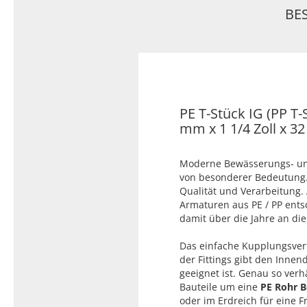
Typ 23B/308
BE
Edelstahl Rohrnippel, Typ
PVC Kleber
23/310
PVC Reiniger
Dichtungsmaterial
PE T-Stück IG (PP 
Dichtungsmaterial - Natürlich
mm x 1 1/4 Zoll x 
dichten (NEO Fermit +
Hanf/Flachs)
Moderne Bewässerungs- und
Dichtungsmaterial -
von besonderer Bedeutung. 
Industrielle
Qualität und Verarbeitung. A
Gewindedichtmittel
Armaturen aus PE / PP ents
damit über die Jahre an die 
Das einfache Kupplungsverf
der Fittings gibt den Inne
geeignet ist. Genau so verh
Bauteile um eine
PE Rohr 
oder im Erdreich für eine F