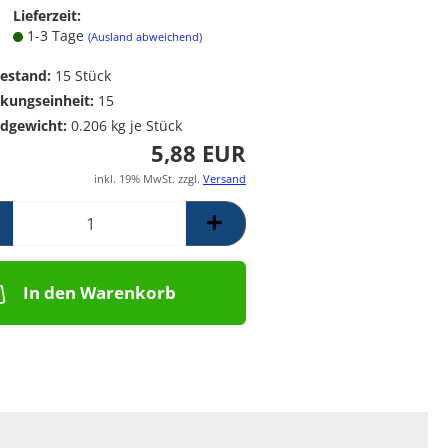
Poolpumpen für
Messing Frostschutzregner
PE Rückschlagventil
Lieferzeit:
Schwimmbäder –
1-3 Tage
Mess. Y-Schmutzfänger
(Ausland abweichend)
Filterpumpen für
Poolanlagen
estand:
15
Stück
Komplettsets für
kungseinheit:
15
Skimmerbecken | Kulano
dgewicht:
0.206
kg je Stück
Pooltechnik
5,88 EUR
Dosieranlagen &
inkl. 19% MwSt. zzgl.
Versand
Salzelektrolyseanlagen für
Pools und
Wasseraufbereitung
Schalstein-Poolsysteme
Aufrollvorrichtungen
In den Warenkorb
Schwimmbadfolien
Praher PVC- Kugelhähne, IGB
PVC-Fittinge,
Rückschlagklappen