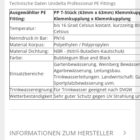
Technische Daten Unidelta Professional PE Fittings
Ausgewählter PE
PP T-Stück (63mm x 63mm) Klemmkupp
Fitting:
Klemmkupplung x Klemmkupplung
bis 16 Grad Celsius kostant. kurzzeitig 8
Temperatur:
Celsius
Nenndruck in Bar:
PN16
Material Korpus:
Polyethylen / Polypropylen
Material Dichtung:
NBR - (Nitril-Butadien-Kautschuk)
Farbe:
Bubblegum Blue and Black
Gartenbewässerung. Weinberg Bewässe
Agarbewässerung. Leitungsbau.
Einsatzbereiche:
Trinkwasserleitungen. Landwirtschaft. G
Sportplatzbewässerung uvm.
Trinkwassereignung:
Für Trinkwasser geeignet nach DVGW
Wetterbeständigkeit
Sehr guter Schutz gegen UV Strahlung u
INFORMATIONEN ZUM HERSTELLER