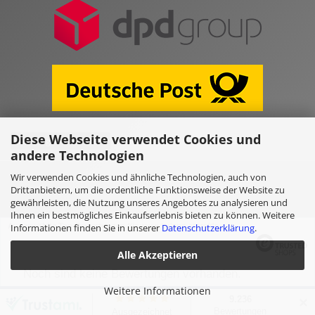
Diese Webseite verwendet Cookies und
Vertrag widerrufen
andere Technologien
Wir verwenden Cookies und ähnliche Technologien, auch von
Online Shop erstellen
mit Gambio.de © 2026
Drittanbietern, um die ordentliche Funktionsweise der Website zu
gewährleisten, die Nutzung unseres Angebotes zu analysieren und
Ihnen ein bestmögliches Einkaufserlebnis bieten zu können. Weitere
Ausgewählte Top-Bewertungen für www.kulano.store/de
Informationen finden Sie in unserer
Datenschutzerklärung
.
Alle Akzeptieren
Noch sind keine Bewertungen vorhanden.
Weitere Informationen
✕