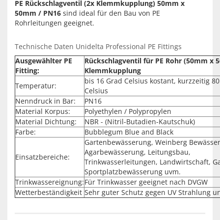
PE Rückschlagventil (2x Klemmkupplung) 50mm x
50mm / PN16
sind ideal für den Bau von PE
Rohrleitungen geeignet.
Technische Daten Unidelta Professional PE Fittings
Ausgewählter PE
Rückschlagventil für PE Rohr (50mm x
Fitting:
Klemmkupplung
bis 16 Grad Celsius kostant, kurzzeitig 8
Temperatur:
Celsius
Nenndruck in Bar:
PN16
Material Korpus:
Polyethylen / Polypropylen
Material Dichtung:
NBR - (Nitril-Butadien-Kautschuk)
Farbe:
Bubblegum Blue and Black
Gartenbewässerung, Weinberg Bewässe
Agarbewässerung, Leitungsbau,
Einsatzbereiche:
Trinkwasserleitungen, Landwirtschaft, G
Sportplatzbewässerung uvm.
Trinkwassereignung:
Für Trinkwasser geeignet nach DVGW
Wetterbeständigkeit
Sehr guter Schutz gegen UV Strahlung u