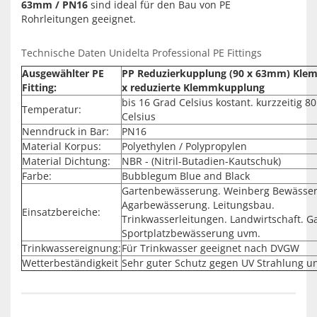
63mm / PN16
sind ideal für den Bau von PE
Rohrleitungen geeignet.
Technische Daten Unidelta Professional PE Fittings
Ausgewählter PE
PP Reduzierkupplung (90 x 63mm) Kl
Fitting:
x reduzierte Klemmkupplung
bis 16 Grad Celsius kostant. kurzzeitig 8
Temperatur:
Celsius
Nenndruck in Bar:
PN16
Material Korpus:
Polyethylen / Polypropylen
Material Dichtung:
NBR - (Nitril-Butadien-Kautschuk)
Farbe:
Bubblegum Blue and Black
Gartenbewässerung. Weinberg Bewässe
Agarbewässerung. Leitungsbau.
Einsatzbereiche:
Trinkwasserleitungen. Landwirtschaft. G
Sportplatzbewässerung uvm.
Trinkwassereignung:
Für Trinkwasser geeignet nach DVGW
Wetterbeständigkeit
Sehr guter Schutz gegen UV Strahlung u