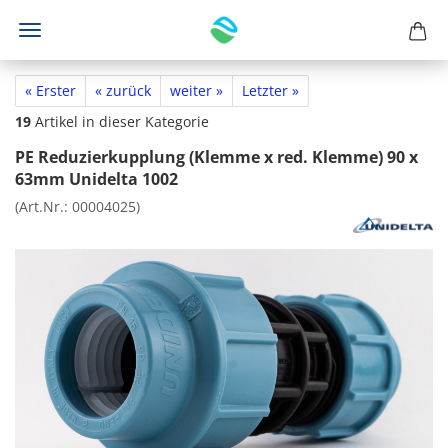
« Erster
« zurück
weiter »
Letzter »
19
Artikel in dieser Kategorie
PE Reduzierkupplung (Klemme x red. Klemme) 90 x
63mm Unidelta 1002
(Art.Nr.:
00004025
)