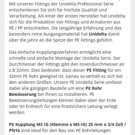
Mit unseren Fittings der Unidelta Professional Serie
entscheidenen Sie sich für höchste Qualität und
Verarbeitung. Als einer der ersten Hersteller hat Unidelta
sich für die Produktion von Fittings und Armaturen aus
PE / PP entschieden. Die langjährige Erfahrung und das
besonders reine Ausgangsmaterial hat
Unidelta
damit
über die Jahre an die Spitze der PE Fittings geführt.
Das einfache Kupplungsverfahren ermöglicht eine
schnelle und einfache Montage der Unidelta Serie. Der
Durchmesser der Fittings gibt den Innendurchmesser an
z.B 32mm. Dies bedeutet. dass dieser
PE Fitting
für ein
32mm PE Rohr geeignet ist. Genau so verhält es sich bei
den anderen Größen. Unsere PE Unidelta Serie umfasst
dabei alle gängigen Bauteile um eine
PE Rohr
Bewässerung
bei Ihnen zu Installieren. PE
Bewässerungsleitungen können dabei über der Erde
oder im Erdreich für eine Frostsichere Leitung verlegt
werden.
PE Kupplung MS IG (Klemme x MS-IG) 25 mm x 3/4 Zoll /
PN16
sind ideal für den Bau von PE Rohrleitungen