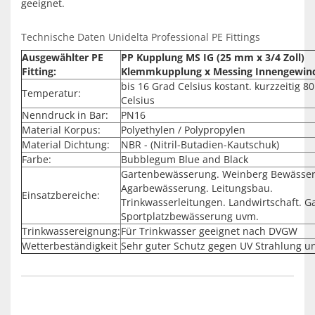
geeignet.
Technische Daten Unidelta Professional PE Fittings
Ausgewählter PE
PP Kupplung MS IG (25 mm x 3/4 Zoll)
Fitting:
Klemmkupplung x Messing Innengewin
bis 16 Grad Celsius kostant. kurzzeitig 8
Temperatur:
Celsius
Nenndruck in Bar:
PN16
Material Korpus:
Polyethylen / Polypropylen
Material Dichtung:
NBR - (Nitril-Butadien-Kautschuk)
Farbe:
Bubblegum Blue and Black
Gartenbewässerung. Weinberg Bewässe
Agarbewässerung. Leitungsbau.
Einsatzbereiche:
Trinkwasserleitungen. Landwirtschaft. G
Sportplatzbewässerung uvm.
Trinkwassereignung:
Für Trinkwasser geeignet nach DVGW
Wetterbeständigkeit
Sehr guter Schutz gegen UV Strahlung u