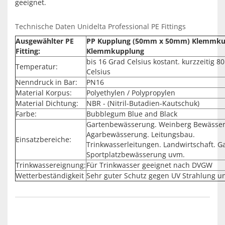
geeignet.
Technische Daten Unidelta Professional PE Fittings
Ausgewählter PE
PP Kupplung (50mm x 50mm) Klemmku
Fitting:
Klemmkupplung
bis 16 Grad Celsius kostant. kurzzeitig 8
Temperatur:
Celsius
Nenndruck in Bar:
PN16
Material Korpus:
Polyethylen / Polypropylen
Material Dichtung:
NBR - (Nitril-Butadien-Kautschuk)
Farbe:
Bubblegum Blue and Black
Gartenbewässerung. Weinberg Bewässe
Agarbewässerung. Leitungsbau.
Einsatzbereiche:
Trinkwasserleitungen. Landwirtschaft. G
Sportplatzbewässerung uvm.
Trinkwassereignung:
Für Trinkwasser geeignet nach DVGW
Wetterbeständigkeit
Sehr guter Schutz gegen UV Strahlung u