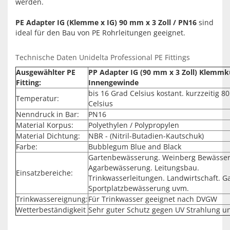
werden.
PE Adapter IG (Klemme x IG) 90 mm x 3 Zoll / PN16
sind
ideal für den Bau von PE Rohrleitungen geeignet.
Technische Daten Unidelta Professional PE Fittings
Ausgewählter PE
PP Adapter IG (90 mm x 3 Zoll) Klemmk
Fitting:
Innengewinde
bis 16 Grad Celsius kostant. kurzzeitig 8
Temperatur:
Celsius
Nenndruck in Bar:
PN16
Material Korpus:
Polyethylen / Polypropylen
Material Dichtung:
NBR - (Nitril-Butadien-Kautschuk)
Farbe:
Bubblegum Blue and Black
Gartenbewässerung. Weinberg Bewässe
Agarbewässerung. Leitungsbau.
Einsatzbereiche:
Trinkwasserleitungen. Landwirtschaft. G
Sportplatzbewässerung uvm.
Trinkwassereignung:
Für Trinkwasser geeignet nach DVGW
Wetterbeständigkeit
Sehr guter Schutz gegen UV Strahlung u