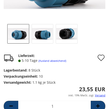
A
Lieferzeit:
5-10 Tage
(Ausland abweichend)
d
Lagerbestand:
8
Stück
M
Verpackungseinheit:
10
Versandgewicht:
1.1
kg je Stück
23,55 EUR
inkl. 19% MwSt. zzgl.
Versand