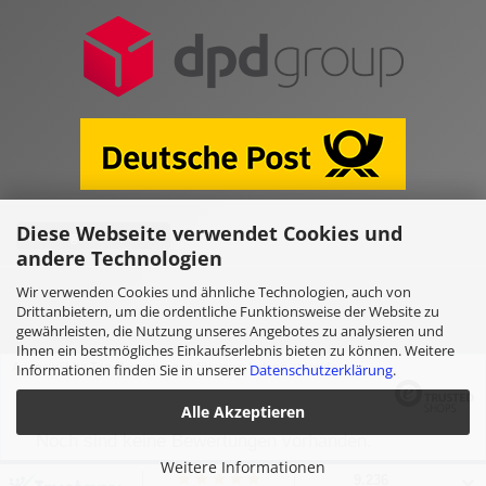
Diese Webseite verwendet Cookies und
Vertrag widerrufen
andere Technologien
Wir verwenden Cookies und ähnliche Technologien, auch von
Online Shop erstellen
mit Gambio.de © 2026
Drittanbietern, um die ordentliche Funktionsweise der Website zu
gewährleisten, die Nutzung unseres Angebotes zu analysieren und
Ihnen ein bestmögliches Einkaufserlebnis bieten zu können. Weitere
Informationen finden Sie in unserer
Datenschutzerklärung
.
Ausgewählte Top-Bewertungen für www.kulano.store/de
Alle Akzeptieren
Noch sind keine Bewertungen vorhanden.
Weitere Informationen
✕