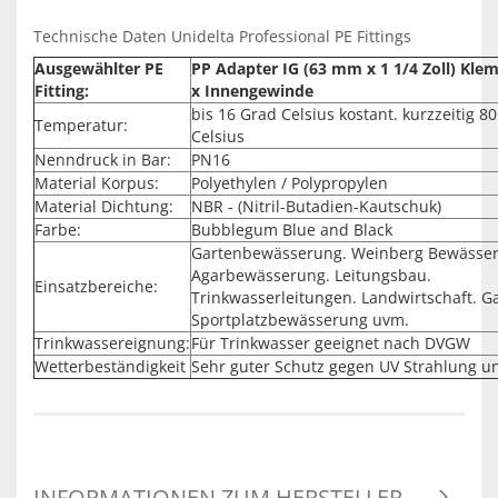
Technische Daten Unidelta Professional PE Fittings
Ausgewählter PE
PP Adapter IG (63 mm x 1 1/4 Zoll) Kl
Fitting:
x Innengewinde
bis 16 Grad Celsius kostant. kurzzeitig 8
Temperatur:
Celsius
Nenndruck in Bar:
PN16
Material Korpus:
Polyethylen / Polypropylen
Material Dichtung:
NBR - (Nitril-Butadien-Kautschuk)
Farbe:
Bubblegum Blue and Black
Gartenbewässerung. Weinberg Bewässe
Agarbewässerung. Leitungsbau.
Einsatzbereiche:
Trinkwasserleitungen. Landwirtschaft. G
Sportplatzbewässerung uvm.
Trinkwassereignung:
Für Trinkwasser geeignet nach DVGW
Wetterbeständigkeit
Sehr guter Schutz gegen UV Strahlung u
INFORMATIONEN ZUM HERSTELLER