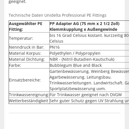
geeignet.
Technische Daten Unidelta Professional PE Fittings
Ausgewählter PE
PP Adapter AG (75 mm x 2 1/2 Zoll)
Fitting:
Klemmkupplung x Außengewinde
bis 16 Grad Celsius kostant. kurzzeitig 8
Temperatur:
Celsius
Nenndruck in Bar:
PN16
Material Korpus:
Polyethylen / Polypropylen
Material Dichtung:
NBR - (Nitril-Butadien-Kautschuk)
Farbe:
Bubblegum Blue and Black
Gartenbewässerung. Weinberg Bewässe
Agarbewässerung. Leitungsbau.
Einsatzbereiche:
Trinkwasserleitungen. Landwirtschaft. G
Sportplatzbewässerung uvm.
Trinkwassereignung:
Für Trinkwasser geeignet nach DVGW
Wetterbeständigkeit
Sehr guter Schutz gegen UV Strahlung u