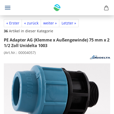
« Erster
« zurück
weiter »
Letzter »
36
Artikel in dieser Kategorie
PE Adapter AG (Klemme x Außengewinde) 75 mm x 2
1/2 Zoll Unidelta 1003
(Art.Nr.:
00004057
)