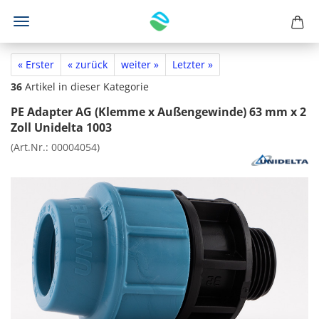
« Erster
« zurück
weiter »
Letzter »
36
Artikel in dieser Kategorie
PE Adapter AG (Klemme x Außengewinde) 63 mm x 2
Zoll Unidelta 1003
(Art.Nr.:
00004054
)