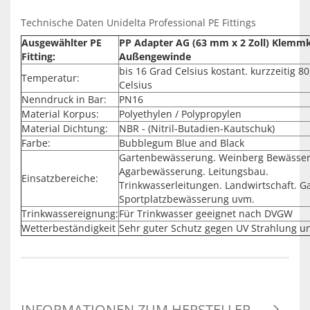
Technische Daten Unidelta Professional PE Fittings
Ausgewählter PE
PP Adapter AG (63 mm x 2 Zoll) Klemm
Fitting:
Außengewinde
bis 16 Grad Celsius kostant. kurzzeitig 8
Temperatur:
Celsius
Nenndruck in Bar:
PN16
Material Korpus:
Polyethylen / Polypropylen
Material Dichtung:
NBR - (Nitril-Butadien-Kautschuk)
Farbe:
Bubblegum Blue and Black
Gartenbewässerung. Weinberg Bewässe
Agarbewässerung. Leitungsbau.
Einsatzbereiche:
Trinkwasserleitungen. Landwirtschaft. G
Sportplatzbewässerung uvm.
Trinkwassereignung:
Für Trinkwasser geeignet nach DVGW
Wetterbeständigkeit
Sehr guter Schutz gegen UV Strahlung u
INFORMATIONEN ZUM HERSTELLER