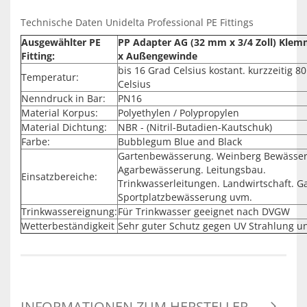
Technische Daten Unidelta Professional PE Fittings
Ausgewählter PE
PP Adapter AG (32 mm x 3/4 Zoll) Kle
Fitting:
x Außengewinde
bis 16 Grad Celsius kostant. kurzzeitig 8
Temperatur:
Celsius
Nenndruck in Bar:
PN16
Material Korpus:
Polyethylen / Polypropylen
Material Dichtung:
NBR - (Nitril-Butadien-Kautschuk)
Farbe:
Bubblegum Blue and Black
Gartenbewässerung. Weinberg Bewässe
Agarbewässerung. Leitungsbau.
Einsatzbereiche:
Trinkwasserleitungen. Landwirtschaft. G
Sportplatzbewässerung uvm.
Trinkwassereignung:
Für Trinkwasser geeignet nach DVGW
Wetterbeständigkeit
Sehr guter Schutz gegen UV Strahlung u
INFORMATIONEN ZUM HERSTELLER