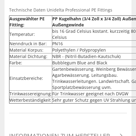
Technische Daten Unidelta Professional PE Fittings
Ausgewählter PE
PP Kugelhahn (3/4 Zoll x 3/4 Zoll) Auß
Fitting:
Außengewinde
bis 16 Grad Celsius kostant. kurzzeitig 8
Temperatur:
Celsius
Nenndruck in Bar:
PN16
Material Korpus:
Polyethylen / Polypropylen
Material Dichtung:
NBR - (Nitril-Butadien-Kautschuk)
Farbe:
Bubblegum Blue and Black
Gartenbewässerung. Weinberg Bewässe
Agarbewässerung. Leitungsbau.
Einsatzbereiche:
Trinkwasserleitungen. Landwirtschaft. G
Sportplatzbewässerung uvm.
Trinkwassereignung:
Für Trinkwasser geeignet nach DVGW
Wetterbeständigkeit
Sehr guter Schutz gegen UV Strahlung u
INFORMATIONEN ZUM HERSTELLER