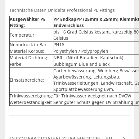
Technische Daten Unidelta Professional PE Fittings
Ausgewählter PE
PP EndkapPP (25mm x 25mm) Klemmku
Fitting:
Endverschluss
bis 16 Grad Celsius kostant. kurzzeitig 8
Temperatur:
Celsius
Nenndruck in Bar:
PN16
Material Korpus:
Polyethylen / Polypropylen
Material Dichtung:
NBR - (Nitril-Butadien-Kautschuk)
Farbe:
Bubblegum Blue and Black
Gartenbewässerung. Weinberg Bewässe
Agarbewässerung. Leitungsbau.
Einsatzbereiche:
Trinkwasserleitungen. Landwirtschaft. G
Sportplatzbewässerung uvm.
Trinkwassereignung:
Für Trinkwasser geeignet nach DVGW
Wetterbeständigkeit
Sehr guter Schutz gegen UV Strahlung u
INFORMATIONEN ZUM HERSTELLER