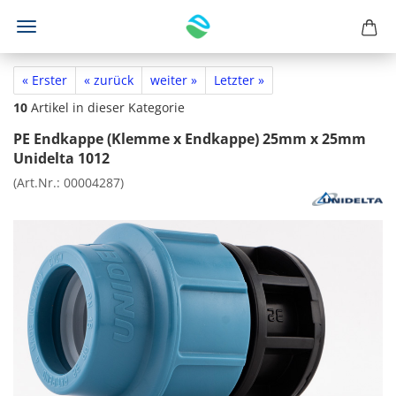
« Erster
« zurück
weiter »
Letzter »
10
Artikel in dieser Kategorie
PE Endkappe (Klemme x Endkappe) 25mm x 25mm
Unidelta 1012
(Art.Nr.:
00004287
)