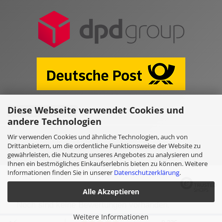
Diese Webseite verwendet Cookies und
Vertrag widerrufen
andere Technologien
Wir verwenden Cookies und ähnliche Technologien, auch von
Online Shop erstellen
mit Gambio.de © 2026
Drittanbietern, um die ordentliche Funktionsweise der Website zu
gewährleisten, die Nutzung unseres Angebotes zu analysieren und
Ihnen ein bestmögliches Einkaufserlebnis bieten zu können. Weitere
Ausgewählte Top-Bewertungen für www.kulano.store/de
Informationen finden Sie in unserer
Datenschutzerklärung
.
Alle Akzeptieren
Noch sind keine Bewertungen vorhanden.
Weitere Informationen